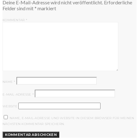
Deine E-Mail-Adresse wird nicht veröffentlicht.
Erforderliche
Felder sind mit
*
markiert
KOMMENTAR
*
NAME
*
E-MAIL-ADRESSE
*
WEBSITE
NAME, E-MAIL-ADRESSE UND WEBSITE IN DIESEM BROWSER FÜR MEINEN
NÄCHSTEN KOMMENTAR SPEICHERN.