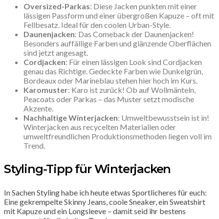
Oversized-Parkas
: Diese Jacken punkten mit einer
lässigen Passform und einer übergroßen Kapuze – oft mit
Fellbesatz. Ideal für den coolen Urban-Style.
Daunenjacken
: Das Comeback der Daunenjacken!
Besonders auffällige Farben und glänzende Oberflächen
sind jetzt angesagt.
Cordjacken
: Für einen lässigen Look sind Cordjacken
genau das Richtige. Gedeckte Farben wie Dunkelgrün,
Bordeaux oder Marineblau stehen hier hoch im Kurs.
Karomuster
: Karo ist zurück! Ob auf Wollmänteln,
Peacoats oder Parkas – das Muster setzt modische
Akzente.
Nachhaltige Winterjacken
: Umweltbewusstsein ist in!
Winterjacken aus recycelten Materialien oder
umweltfreundlichen Produktionsmethoden liegen voll im
Trend.
Styling-Tipp für Winterjacken
In Sachen Styling habe ich heute etwas Sportlicheres für euch:
Eine gekrempelte Skinny Jeans, coole Sneaker, ein Sweatshirt
mit Kapuze und ein Longsleeve – damit seid ihr bestens