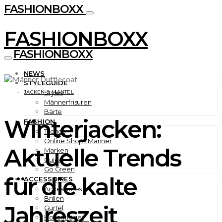
FASHIONBOXX
FASHIONBOXX
FASHIONBOXX
NEWS
STYLEGUIDE
JACKEN & MÄNTEL
Styles
Männerfrisuren
Bärte
Winterjacken:
FASHION
Trends
Online Shops Männer
Aktuelle Trends
Marken
Guide
Go Green
für die kalte
ACCESSOIRES
Accessoires
Brillen
Jahreszeit
Gürtel
Hosenträger