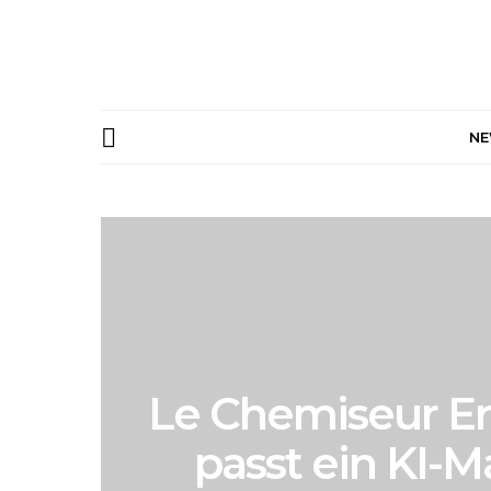
N
Le Chemiseur Er
passt ein KI-