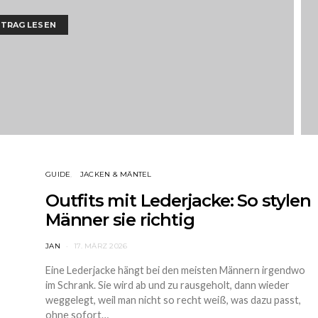
ITRAG LESEN
GUIDE
JACKEN & MÄNTEL
Outfits mit Lederjacke: So stylen
Männer sie richtig
JAN
17. MÄRZ 2026
Eine Lederjacke hängt bei den meisten Männern irgendwo
im Schrank. Sie wird ab und zu rausgeholt, dann wieder
weggelegt, weil man nicht so recht weiß, was dazu passt,
ohne sofort…