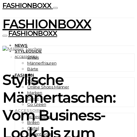
FASHIONBOXX
FASHIONBOXX
FASHIONBOXX
NEWS
STYLEGUIDE
ACCESSOIRES
Styles
Männerfrisuren
Bärte
Stylische
FASHION
Trends
Online Shops Männer
Männertaschen:
Marken
Guide
Go Green
Vom Business-
ACCESSOIRES
Accessoires
Brillen
Look bis zum
Gürtel
Hosenträger