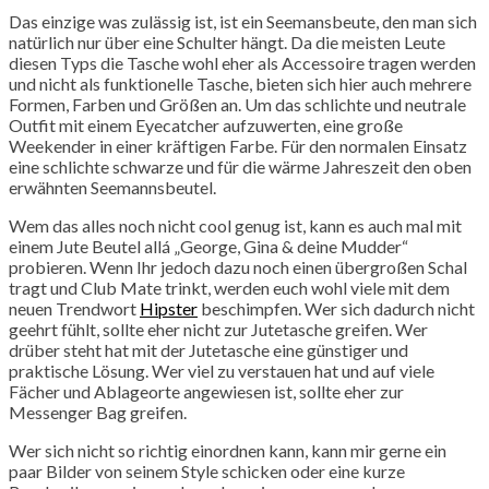
Das einzige was zulässig ist, ist ein Seemansbeute, den man sich
natürlich nur über eine Schulter hängt. Da die meisten Leute
diesen Typs die Tasche wohl eher als Accessoire tragen werden
und nicht als funktionelle Tasche, bieten sich hier auch mehrere
Formen, Farben und Größen an. Um das schlichte und neutrale
Outfit mit einem Eyecatcher aufzuwerten, eine große
Weekender in einer kräftigen Farbe. Für den normalen Einsatz
eine schlichte schwarze und für die wärme Jahreszeit den oben
erwähnten Seemannsbeutel.
Wem das alles noch nicht cool genug ist, kann es auch mal mit
einem Jute Beutel allá „George, Gina & deine Mudder“
probieren. Wenn Ihr jedoch dazu noch einen übergroßen Schal
tragt und Club Mate trinkt, werden euch wohl viele mit dem
neuen Trendwort
Hipster
beschimpfen. Wer sich dadurch nicht
geehrt fühlt, sollte eher nicht zur Jutetasche greifen. Wer
drüber steht hat mit der Jutetasche eine günstiger und
praktische Lösung. Wer viel zu verstauen hat und auf viele
Fächer und Ablageorte angewiesen ist, sollte eher zur
Messenger Bag greifen.
Wer sich nicht so richtig einordnen kann, kann mir gerne ein
paar Bilder von seinem Style schicken oder eine kurze