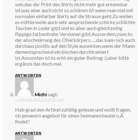
sein,das der Print des Shirts nicht mehr gut erkennbar
ist,was aber auch nicht so schlimm ist wenn man mal mit
normalen einfarber Shirts auf die Strasse geht.Zu weilen
es mittlerweile auch sehr ansprechende schicke,schlichte
Taschen in Leder gibt und es aber auch gleichzeitig
flippige,farbenfrohe Versionen gibt.Ausserdem,zwecks
der abschnürrung des Oberkörpers…..das kann sich auch
durchaus positiv auf den Style auswirken,wenn der Mann
dementsprechend ein bischen durchtrainiert
ist.Ansonsten ist es echt ein guter Beitrag ;),aber bitte
ergänze das doch mal.
ANTWORTEN
sagt:
Michi
7. JANUAR 2013 UM 01:58 UHR
Hab grad den Artikel zufällig gelesen und wollt fragen,
ob jemand n angebot für einen Seemannsbeutel o.Ä.
findet?
ANTWORTEN