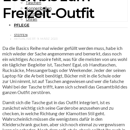
Taschen
Freizeit-Outfit
Sonnenbrillen
Schmuck
Uhren
PFLEGE
STEFFEN
AKTUALISIERT:
9. MÄRZ 2023
Da die Basics Reihe mal wieder gefüllt werden muss, habe ich
mich wieder der Sache angenommen und bemerkt, dass noch
ein wichtiges Accessoire fehlt, was für die meisten von uns wohl
ein täglicher Begleiter ist, Taschen! Egal, ob Handtaschen,
Rucksäcke, Messangerbags oder Weekender. Jeder der seinen
Laptop für die Arbeit benötigt, Bücher mit in die Schule oder
zur Uni nimmt, ist auf Taschen angewiesen und wer die falsche
Wahl bei der Tasche trifft, kann sich schnell das Gesamtbild des
ganzen Outfit zerstören.
Damit sich die Tasche gut in das Outfit integriert, ist es
zunächst wichtig sich seine Garderobe anzusehen und zu
checken, in welche Richtung der Klamotten Stil geht.
Wahrscheinlich müssen die wenigstens dafür in den
Kleiderschrank gucken, aber sich noch einmal zu vergewissern
kann nie schaden. Nach dem self-style-check solltet Ihr euch in